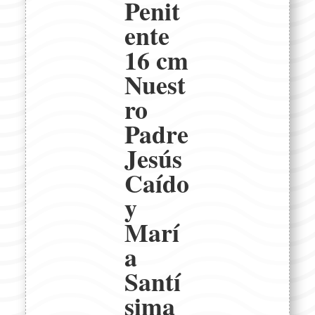
Penit
ente
16 cm
Nuest
ro
Padre
Jesús
Caído
y
Marí
a
Santí
sima