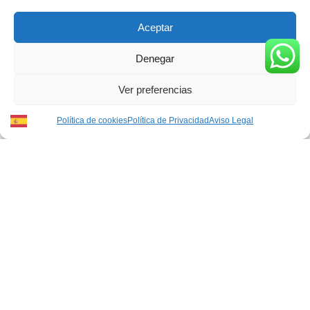
del Milagro
30,00
€
IVA Incluido
en la Sagrada
Aceptar
Cena
Denegar
30,00
€
IVA Incluido
Ver preferencias
Política de cookies
Política de Privacidad
Aviso Legal
Penitente 16
Penitente 16
cm
cm Nuestra
Venerable
Señora de la
orden tercera
Soledad
de Servitas
30,00
€
IVA Incluido