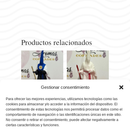
Productos relacionados
Gestionar consentimiento
Penitente 16
Penitente con
Para ofrecer las mejores experiencias, utilizamos tecnologías como las
cookies para almacenar y/o acceder a la información del dispositivo. El
cm María
capa 16 cm
consentimiento de estas tecnologías nos permitirá procesar datos como el
Santísima de
Nuestro
comportamiento de navegación o las identificaciones únicas en este sitio.
la Victoria
Padre Jesús
No consentir o retirar el consentimiento, puede afectar negativamente a
ciertas características y funciones.