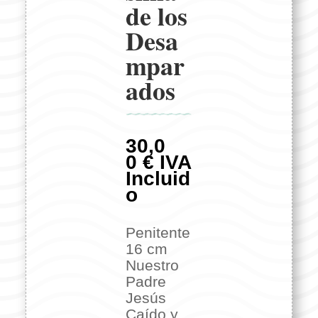
de los
Desa
mpar
ados
30,0
0
€
IVA
Incluid
o
Penitente
16 cm
Nuestro
Padre
Jesús
Caído y