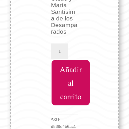
María
Santísim
a de los
Desampa
rados
Penitente
16
cm
Añadir
Nuestro
Padre
Jesús
al
Caído
y
carrito
María
Santísima
de
los
SKU:
Desamparados
d839e4b6ac1