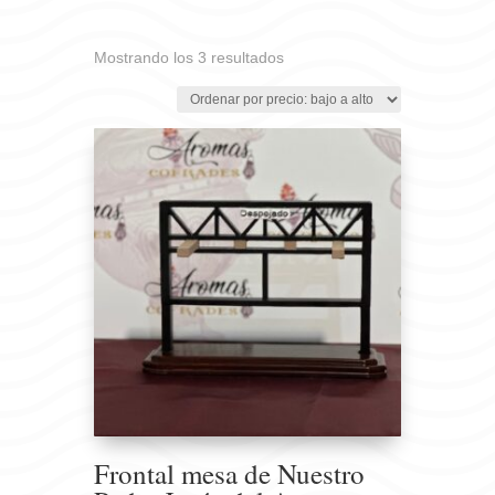
Ordenado
Mostrando los 3 resultados
por
precio:
bajo
a
alto
Frontal mesa de Nuestro