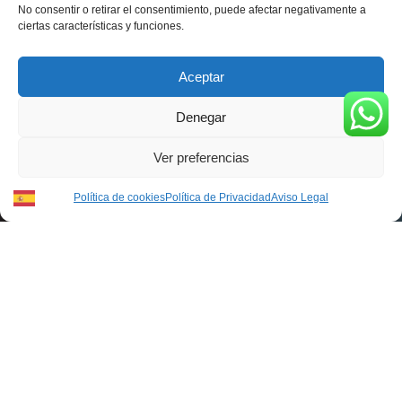
No consentir o retirar el consentimiento, puede afectar negativamente a
ciertas características y funciones.
Atención al Cliente Florista 634
Aceptar
200 661
Denegar
Ver preferencias
Política de cookies
Política de Privacidad
Aviso Legal
cmcolumela@gmail.com