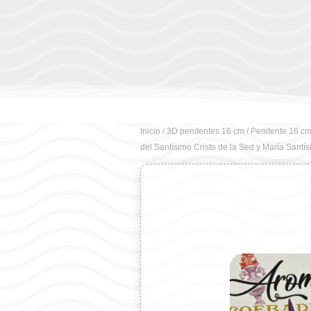
Inicio
/
3D penitentes 16 cm
/ Penitente 16 cm
del Santísimo Cristo de la Sed y María Santí