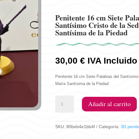
Penitente 16 cm Siete Pala
Santísimo Cristo de la Se
Santísima de la Piedad
30,00
€
IVA Incluido
Penitente 16 cm Siete Palabras del Santísimo 
María Santísima de la Piedad
Penitente
Añadir al carrito
16
cm
Siete
SKU:
80beb4e1bb4f
Categoría:
3D penit
Palabras
del