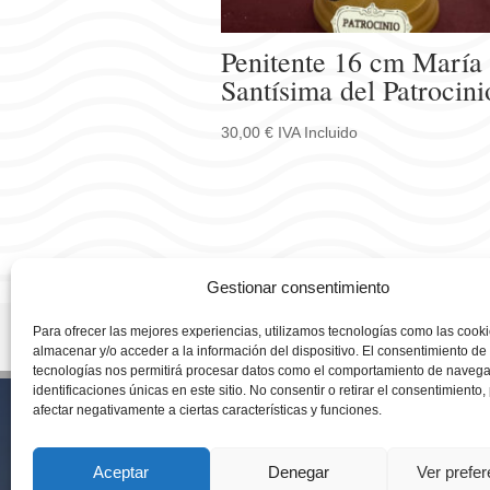
Penitente 16 cm María
Santísima del Patrocini
30,00
€
IVA Incluido
Gestionar consentimiento
Para ofrecer las mejores experiencias, utilizamos tecnologías como las cook
almacenar y/o acceder a la información del dispositivo. El consentimiento de
Cádiz – España
tecnologías nos permitirá procesar datos como el comportamiento de navega
cmcolumela@gmail.co
identificaciones únicas en este sitio. No consentir o retirar el consentimiento
afectar negativamente a ciertas características y funciones.
Atención al Cliente Flo
Atencion al Cliente Tie
Aceptar
Denegar
Ver prefe