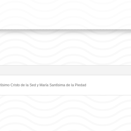
Santísimo
Cristo
de
la
Sed
y
María
Santísima
de
la
Piedad
cantidad
tísimo Cristo de la Sed y María Santísima de la Piedad