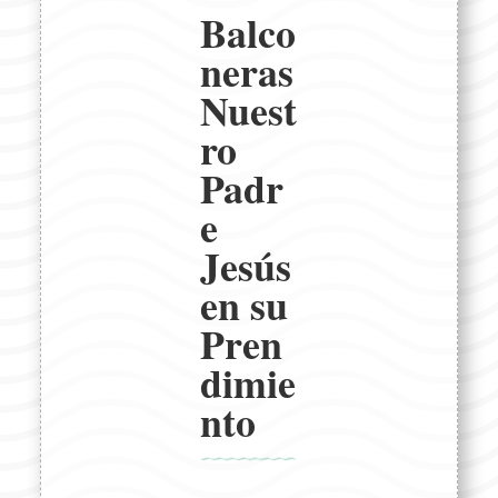
Balco
neras
Nuest
ro
Padr
e
Jesús
en su
Pren
dimie
nto