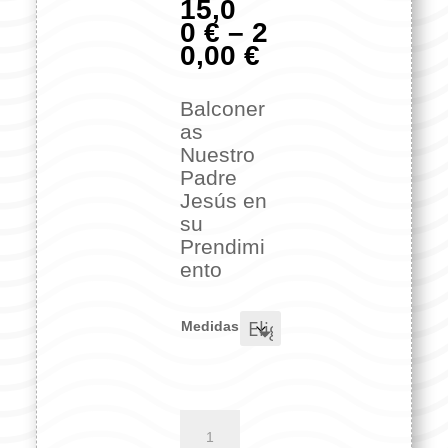
15,0
0
€
–
2
0,00
€
Balconer
as
Nuestro
Padre
Jesús en
su
Prendimi
ento
Medidas
Balconeras
Nuestro