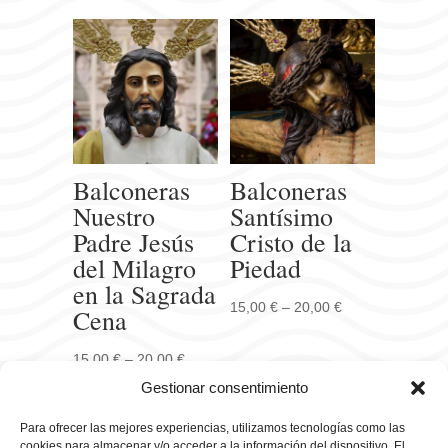
Balconeras
Balconeras
Nuestro
Santísimo
Padre Jesús
Cristo de la
del Milagro
Piedad
en la Sagrada
15,00
€
–
20,00
€
Cena
15,00
€
–
20,00
€
Gestionar consentimiento
Para ofrecer las mejores experiencias, utilizamos tecnologías como las
cookies para almacenar y/o acceder a la información del dispositivo. El