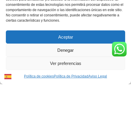
consentimiento de estas tecnologías nos permitirá procesar datos como el
comportamiento de navegación o las identificaciones únicas en este sitio.
No consentir o retirar el consentimiento, puede afectar negativamente a
ciertas características y funciones.
Balconeras
Balconeras
Aceptar
Santísimo
Nuestro
Denegar
Cristo de la
Padre Jesús
Misericordia
de la Paz
Ver preferencias
15,00
€
–
20,00
€
15,00
€
–
20,00
€
Política de cookies
Política de Privacidad
Aviso Legal