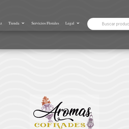
Búsqueda
iz
Tienda
Servicios Florales
Legal
de
productos