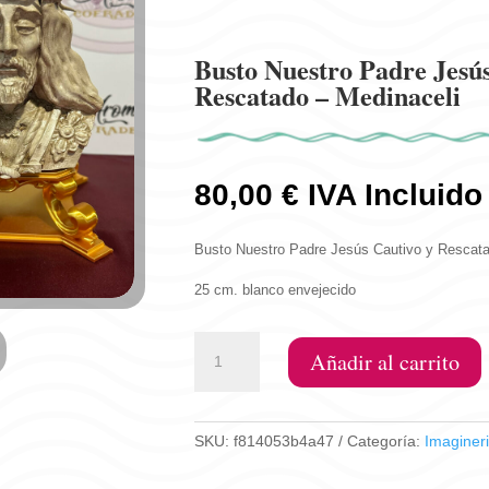
Busto Nuestro Padre Jesús
Rescatado – Medinaceli
80,00
€
IVA Incluido
Busto Nuestro Padre Jesús Cautivo y Rescata
25 cm. blanco envejecido
Busto
Añadir al carrito
Nuestro
Padre
Jesús
SKU:
f814053b4a47
Categoría:
Imaginer
Cautivo
y