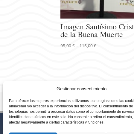
Imagen Santísimo Cris
de la Buena Muerte
95,00
€
–
115,00
€
Gestionar consentimiento
Para ofrecer las mejores experiencias, utilizamos tecnologías como las cook
almacenar y/o acceder a la información del dispositivo. El consentimiento de
Cádiz – España
tecnologías nos permitirá procesar datos como el comportamiento de navega
cmcolumela@gmail.co
identificaciones únicas en este sitio. No consentir o retirar el consentimiento
afectar negativamente a ciertas características y funciones.
Atención al Cliente Flo
Atencion al Cliente Tie