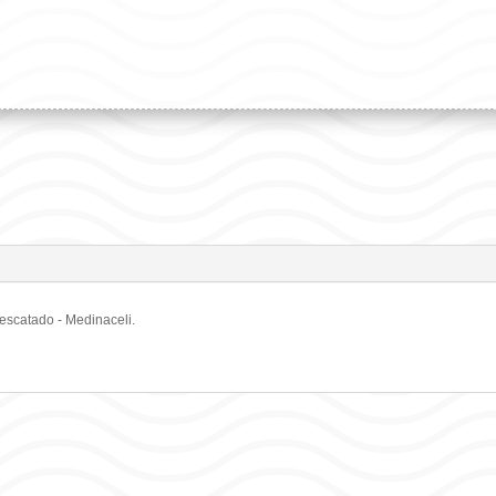
Rescatado
-
Medinaceli
cantidad
escatado - Medinaceli.