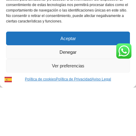
del Amor
Gracia y
consentimiento de estas tecnologías nos permitirá procesar datos como el
comportamiento de navegación o las identificaciones únicas en este sitio.
Despojado
Esperanza
No consentir o retirar el consentimiento, puede afectar negativamente a
ciertas características y funciones.
10,00
€
IVA Incluido
10,00
€
IVA Incluido
Aceptar
Denegar
Ver preferencias
Política de cookies
Política de Privacidad
Aviso Legal
TE ESPERAMOS