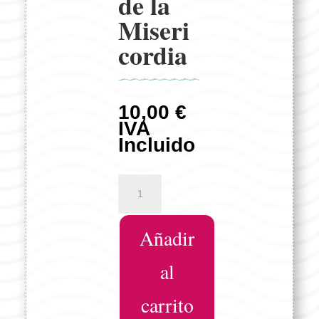
de la
Miseri
cordia
10,00
€
IVA
Incluido
Dibujo
de
Santísimo
Añadir
Cristo
de
la
al
Misericordia
cantidad
carrito