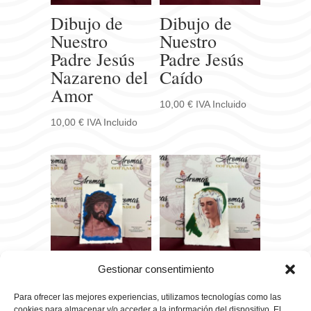
Dibujo de
Dibujo de
Nuestro
Nuestro
Padre Jesús
Padre Jesús
Nazareno del
Caído
Amor
10,00
€
IVA Incluido
10,00
€
IVA Incluido
Dibujo de
Dibujo de
Gestionar consentimiento
Nuestro
Nuestra
Para ofrecer las mejores experiencias, utilizamos tecnologías como las
Padre Jesús
Señora de
cookies para almacenar y/o acceder a la información del dispositivo. El