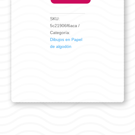
SKU:
5c21906f6aca
Categoría:
Dibujos en Papel
de algodón